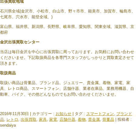
出張買取地域
石川県全域(金沢市、小松市、白山市、野々市市、能美市、加賀市、輪島市、
七尾市、穴水市、能登全域、)
富山県、福井県、新潟県、長野県、岐阜県、愛知県、関東全域、滋賀県、京
都府
金沢出張買取センター
当店は毎日金沢を中心に出張買取に周っております。お気軽にお問い合わせ
くださいませ。下記取扱商品を各専門スタッフがしっかりと買取査定させて
頂きます。
取扱商品
取扱い商品は骨董品、ブランド品、ジュエリー、貴金属、着物、家電、家
具、レトロ商品、スマートフォン、店舗什器、業者在庫品、業務用機器、自
動車、バイク、その他どんなものでもお問い合わせくださいませ。
2016年11月30日
|
カテゴリー :
お知らせ
|
タグ :
スマートフォン
,
ブランド
品
,
レトロ
,
出張買取
,
家具
,
家電
,
店舗什器
,
着物
,
貴金属
,
骨董品
|
投稿者 :
sendaiya