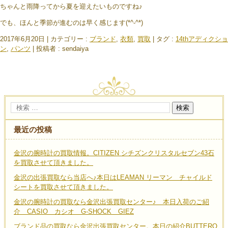
ちゃんと雨降ってから夏を迎えたいものですね♪
でも、ほんと季節が進むのは早く感じます(*^-^*)
2017年6月20日
|
カテゴリー :
ブランド
,
衣類
,
買取
|
タグ :
14thアディクショ
ン
,
パンツ
|
投稿者 : sendaiya
最近の投稿
金沢の腕時計の買取情報。CITIZEN シチズンクリスタルセブン43石
を買取させて頂きました。
金沢の出張買取なら当店へ♪本日はLEAMAN リーマン チャイルド
シートを買取させて頂きました。
金沢の腕時計の買取なら金沢出張買取センター♪ 本日入荷のご紹
介 CASIO カシオ G-SHOCK GIEZ
ブランド品の買取なら金沢出張買取センター。本日の紹介BUTTERO