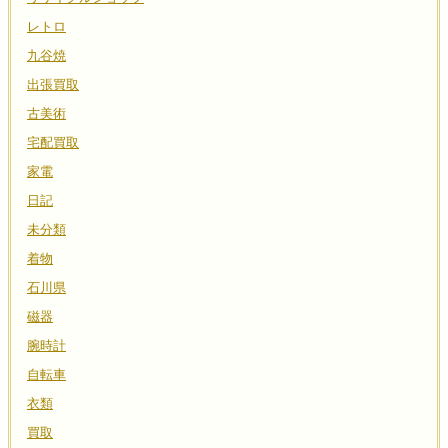
レトロ
九谷焼
出張買取
古美術
宅配買取
家電
日記
未分類
着物
石川県
磁器
腕時計
自転車
衣類
買取