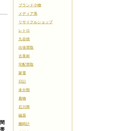
ブランド小物
メディア系
リサイクルショップ
レトロ
九谷焼
出張買取
古美術
宅配買取
家電
日記
未分類
着物
石川県
磁器
間
腕時計
帯