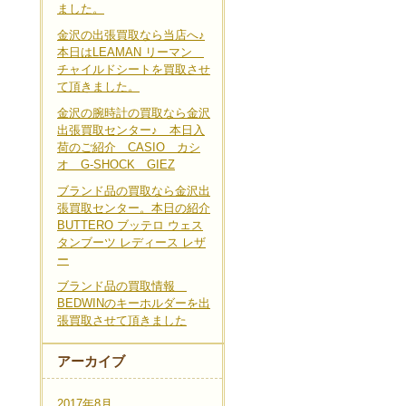
ました。
金沢の出張買取なら当店へ♪
本日はLEAMAN リーマン
チャイルドシートを買取させ
て頂きました。
金沢の腕時計の買取なら金沢
出張買取センター♪ 本日入
荷のご紹介 CASIO カシ
オ G-SHOCK GIEZ
ブランド品の買取なら金沢出
張買取センター。本日の紹介
BUTTERO ブッテロ ウェス
タンブーツ レディース レザ
ー
ブランド品の買取情報
BEDWINのキーホルダーを出
張買取させて頂きました
アーカイブ
2017年8月