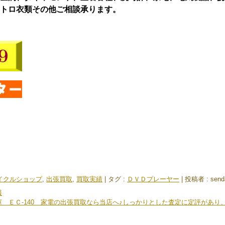
トロ衣類その他ご相談承ります。
イクルショップ
,
出張買取
,
買取実績
|
タグ :
ＤＶＤプレーヤー
|
投稿者 : send
報
 ＥＣ-140 家電の出張買取なら当店へ♪しっかりとした査定に定評があり