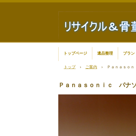
トップページ
遺品整理
ブラン
トップ
›
ご案内
›
Ｐａｎａｓｏｎ
Ｐａｎａｓｏｎｉｃ パナソ