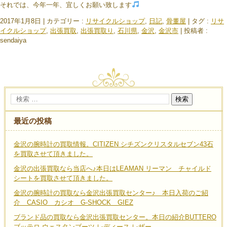
それでは、今年一年、宜しくお願い致します
2017年1月8日
|
カテゴリー :
リサイクルショップ
,
日記
,
骨董屋
|
タグ :
リサ
イクルショップ
,
出張買取
,
出張買取り
,
石川県
,
金沢
,
金沢市
|
投稿者 :
sendaiya
最近の投稿
金沢の腕時計の買取情報。CITIZEN シチズンクリスタルセブン43石
を買取させて頂きました。
金沢の出張買取なら当店へ♪本日はLEAMAN リーマン チャイルド
シートを買取させて頂きました。
金沢の腕時計の買取なら金沢出張買取センター♪ 本日入荷のご紹
介 CASIO カシオ G-SHOCK GIEZ
ブランド品の買取なら金沢出張買取センター。本日の紹介BUTTERO
ブッテロ ウェスタンブーツ レディース レザー